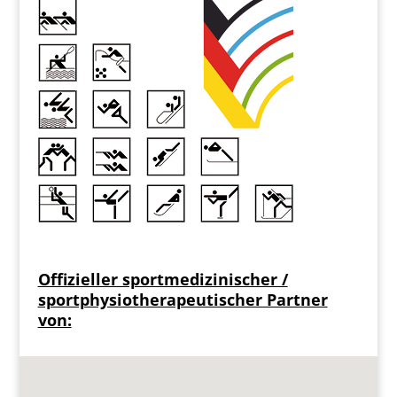
Offizieller sportmedizinischer /
sportphysiotherapeutischer Partner
von: