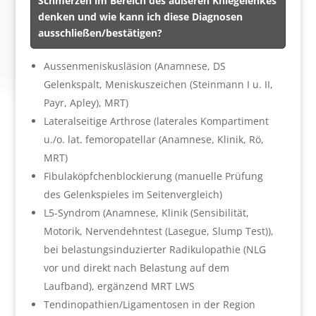
Schmerzen im Bereich des äußeren Kniegelenkes
denken und wie kann ich diese Diagnosen
ausschließen/bestätigen?
Aussenmeniskusläsion (Anamnese, DS
Gelenkspalt, Meniskuszeichen (Steinmann I u. II,
Payr, Apley), MRT)
Lateralseitige Arthrose (laterales Kompartiment
u./o. lat. femoropatellar (Anamnese, Klinik, Rö,
MRT)
Fibulaköpfchenblockierung (manuelle Prüfung
des Gelenkspieles im Seitenvergleich)
L5-Syndrom (Anamnese, Klinik (Sensibilität,
Motorik, Nervendehntest (Lasegue, Slump Test)),
bei belastungsinduzierter Radikulopathie (NLG
vor und direkt nach Belastung auf dem
Laufband), ergänzend MRT LWS
Tendinopathien/Ligamentosen in der Region