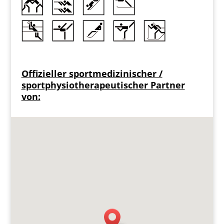
Offizieller sportmedizinischer /
sportphysiotherapeutischer Partner
von: